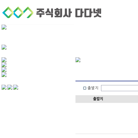
회사소개
퀵서비스
기업후불거래
화물운
출발지
출발지