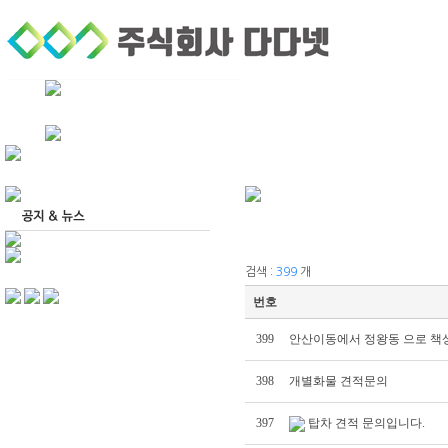
회사소개
퀵서비스
기업후불거래
검색 :
399
개
번호
399
안산이동에서 정왕동 으로 책
398
개별화물 견적문의
397
탑차 견적 문의입니다.