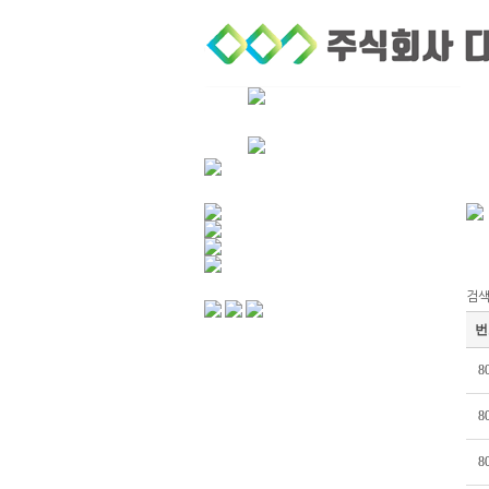
회사소개
퀵서비스
검색
번
8
8
8