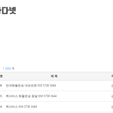
기업후불거래
화물운송
라이더/차주모집
 :
1,006
개
호
제 목
06
전국화물운송 대표번호 010 5730 1644
05
퀵서비스 화물운송 용달 010 5730 1644
04
퀵서비스 010 5730 1644